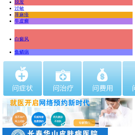
脱发
过敏
荨麻疹
牛皮癣
白癜风
鱼鳞病