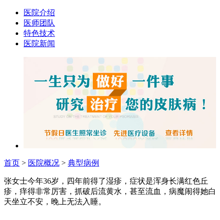
医院介绍
医师团队
特色技术
医院新闻
首页
>
医院概况
>
典型病例
张女士今年36岁，四年前得了湿疹，症状是浑身长满红色丘
疹，痒得非常厉害，抓破后流黄水，甚至流血，病魔闹得她白
天坐立不安，晚上无法入睡。