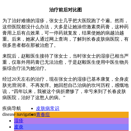
治疗前后对比图
为了治好难缠的湿疹，张女士几乎把大医院跑了个遍。然而，
这些医院都没什么办法，大多是让她涂些激素类药膏，这种药
膏用上后有点效果，可一停药就复发，结果使她的病越治越
重。后来，她家人通过网上查询，了解到长春皮肤病医院，有
很多患者都在那被治愈了。
来院后，赵毅医生接待了张女士，当时张女士的湿疹已相当严
重，仅靠外用药膏已无法治愈，于是赵毅医生使用中医生物共
振综合疗法为她治疗。
经过20天左右的治疗，现在张女士的湿疹已基本康复，全身皮
肤光滑润泽、不再发痒。她回想自己治病的坎坷历程，感慨地
说，“四年以来，我被这个病折磨惨了，幸亏来到了长春皮肤
病医院，治好了这愁人的病。”
疾病导航
皮肤病常识
disease navigation
青春痘
湿疹
皮炎