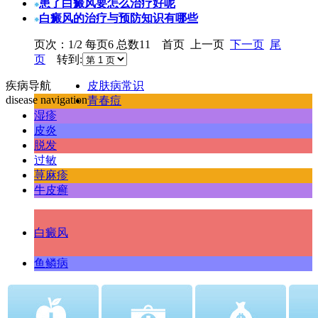
患了白癜风要怎么治疗好呢
白癜风的治疗与预防知识有哪些
页次：1/2 每页6 总数11 首页 上一页
下一页
尾
页
转到:
疾病导航
皮肤病常识
disease navigation
青春痘
湿疹
皮炎
脱发
过敏
荨麻疹
牛皮癣
白癜风
鱼鳞病