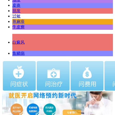
皮炎
脱发
过敏
荨麻疹
牛皮癣
白癜风
鱼鳞病