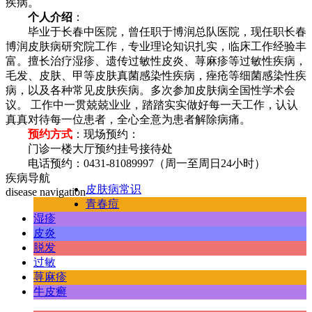
疾病。
个人介绍
：
毕业于长春中医院，曾任职于博润总队医院，现任职长春
博润皮肤病研究院工作，专业理论知识扎实，临床工作经验丰
富。擅长治疗湿疹、遗传过敏性皮炎、荨麻疹等过敏性疾病，
毛发、皮肤、甲等皮肤真菌感染性疾病，痤疮等细菌感染性疾
病，以及各种常见皮肤疾病。多次参加皮肤病全国性学术会
议。 工作中一贯兢兢业业，踏踏实实做好每一天工作，认认
真真对待每一位患者，全心全意为患者解除病痛。
预约方式
：现场预约：
门诊一楼大厅预约挂号接待处
电话预约：0431-81089997（周一至周日24小时）
疾病导航
皮肤病常识
disease navigation
青春痘
湿疹
皮炎
脱发
过敏
荨麻疹
牛皮癣