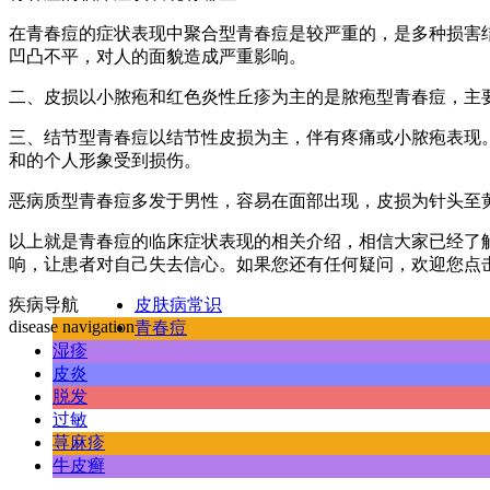
在青春痘的症状表现中聚合型青春痘是较严重的，是多种损害
凹凸不平，对人的面貌造成严重影响。
二、皮损以小脓疱和红色炎性丘疹为主的是脓疱型青春痘，主
三、结节型青春痘以结节性皮损为主，伴有疼痛或小脓疱表现
和的个人形象受到损伤。
恶病质型青春痘多发于男性，容易在面部出现，皮损为针头至
以上就是青春痘的临床症状表现的相关介绍，相信大家已经了
响，让患者对自己失去信心。如果您还有任何疑问，欢迎您点
疾病导航
皮肤病常识
disease navigation
青春痘
湿疹
皮炎
脱发
过敏
荨麻疹
牛皮癣