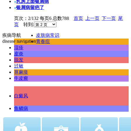
乳房上面银屑病
银屑病留疤了
页次：2/132 每页6 总数788
首页
上一页
下一页
尾
页
转到:
疾病导航
皮肤病常识
disease navigation
青春痘
湿疹
皮炎
脱发
过敏
荨麻疹
牛皮癣
白癜风
鱼鳞病