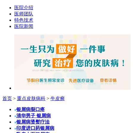
医院介绍
医师团队
特色技术
医院新闻
首页
>
重点皮肤病科
>
牛皮癣
银屑病裂口疼
清华男子 银屑病
银屑病烫熨疗法
印度进口药银屑病