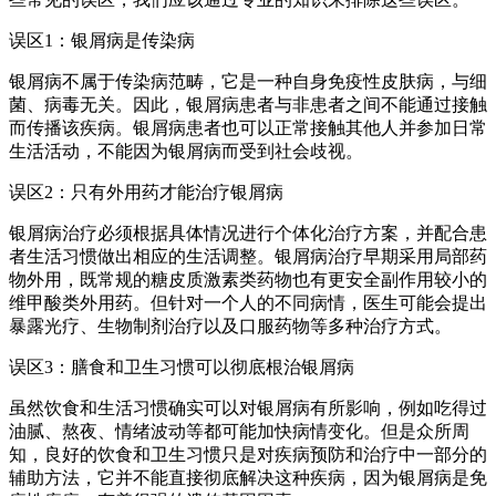
误区1：银屑病是传染病
银屑病不属于传染病范畴，它是一种自身免疫性皮肤病，与细
菌、病毒无关。因此，银屑病患者与非患者之间不能通过接触
而传播该疾病。银屑病患者也可以正常接触其他人并参加日常
生活活动，不能因为银屑病而受到社会歧视。
误区2：只有外用药才能治疗银屑病
银屑病治疗必须根据具体情况进行个体化治疗方案，并配合患
者生活习惯做出相应的生活调整。银屑病治疗早期采用局部药
物外用，既常规的糖皮质激素类药物也有更安全副作用较小的
维甲酸类外用药。但针对一个人的不同病情，医生可能会提出
暴露光疗、生物制剂治疗以及口服药物等多种治疗方式。
误区3：膳食和卫生习惯可以彻底根治银屑病
虽然饮食和生活习惯确实可以对银屑病有所影响，例如吃得过
油腻、熬夜、情绪波动等都可能加快病情变化。但是众所周
知，良好的饮食和卫生习惯只是对疾病预防和治疗中一部分的
辅助方法，它并不能直接彻底解决这种疾病，因为银屑病是免